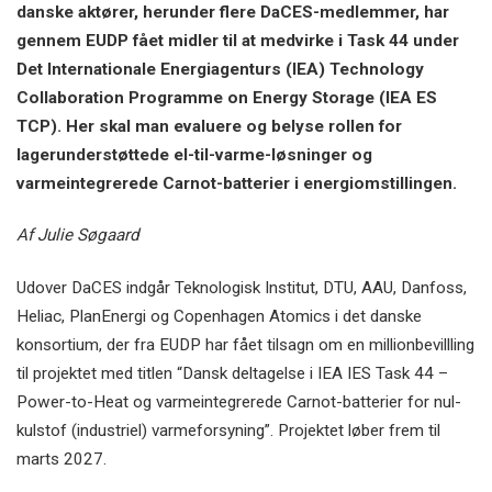
danske aktører, herunder flere DaCES-medlemmer, har
gennem EUDP fået midler til at medvirke i Task 44 under
Det Internationale Energiagenturs (IEA) Technology
Collaboration Programme on Energy Storage (IEA ES
TCP). Her skal man evaluere og belyse rollen for
lagerunderstøttede el-til-varme-løsninger og
varmeintegrerede Carnot-batterier i energiomstillingen.
Af Julie Søgaard
Udover DaCES indgår Teknologisk Institut, DTU, AAU, Danfoss,
Heliac, PlanEnergi og Copenhagen Atomics i det danske
konsortium, der fra EUDP har fået tilsagn om en millionbevillling
til projektet med titlen “Dansk deltagelse i IEA IES Task 44 –
Power-to-Heat og varmeintegrerede Carnot-batterier for nul-
kulstof (industriel) varmeforsyning”. Projektet løber frem til
marts 2027.