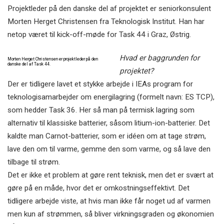
Projektleder på den danske del af projektet er seniorkonsulent
Morten Herget Christensen fra Teknologisk Institut. Han har
netop været til kick-off-møde for Task 44 i Graz, Østrig.
Hvad er baggrunden for
Morten Herget Christensen er projektleder på den
danske del af Task 44.
projektet?
Der er tidligere lavet et stykke arbejde i IEAs program for
teknologisamarbejder om energilagring (formelt navn: ES TCP),
som hedder Task 36. Her så man på termisk lagring som
alternativ til klassiske batterier, såsom litium-ion-batterier. Det
kaldte man Carnot-batterier, som er idéen om at tage strøm,
lave den om til varme, gemme den som varme, og så lave den
tilbage til strøm.
Det er ikke et problem at gøre rent teknisk, men det er svært at
gøre på en måde, hvor det er omkostningseffektivt. Det
tidligere arbejde viste, at hvis man ikke får noget ud af varmen
men kun af strømmen, så bliver virkningsgraden og økonomien