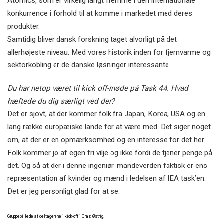
Atomics, som er virkelig langt fremme i den internationale
konkurrence i forhold til at komme i markedet med deres
produkter.
Samtidig bliver dansk forskning taget alvorligt på det
allerhøjeste niveau. Med vores historik inden for fjernvarme og
sektorkobling er de danske løsninger interessante.
Du har netop været til kick off-møde på Task 44. Hvad
hæftede du dig særligt ved der?
Det er sjovt, at der kommer folk fra Japan, Korea, USA og en
lang række europæiske lande for at være med. Det siger noget
om, at der er en opmærksomhed og en interesse for det her.
Folk kommer jo af egen fri vilje og ikke fordi de tjener penge på
det. Og så at der i denne ingeniør-mandeverden faktisk er ens
repræsentation af kvinder og mænd i ledelsen af IEA task’en.
Det er jeg personligt glad for at se.
Gruppebillede af deltagerene i kick-off i Graz, Østrig.