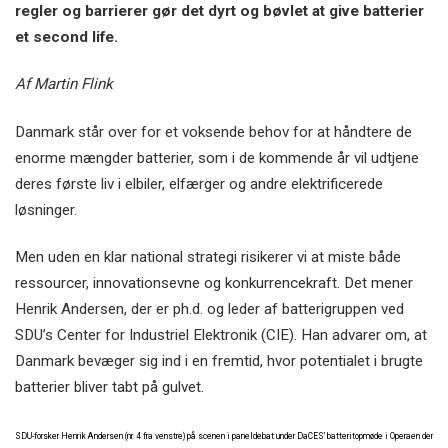
regler og barrierer gør det dyrt og bøvlet at give batterier
et second life.
Af Martin Flink
Danmark står over for et voksende behov for at håndtere de
enorme mængder batterier, som i de kommende år vil udtjene
deres første liv i elbiler, elfærger og andre elektrificerede
løsninger.
Men uden en klar national strategi risikerer vi at miste både
ressourcer, innovationsevne og konkurrencekraft. Det mener
Henrik Andersen, der er ph.d. og leder af batterigruppen ved
SDU’s Center for Industriel Elektronik (CIE). Han advarer om, at
Danmark bevæger sig ind i en fremtid, hvor potentialet i brugte
batterier bliver tabt på gulvet.
SDU-forsker Henrik Andersen (nr. 4 fra venstre) på scenen i paneldebat under DaCES’ batteritopmøde i Operaen den 5