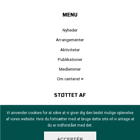
MENU
Nyheder
Arrangementer
Aktiviteter
Publikationer
Medlemmer
Om centeret ≡
STØTTET AF
Vi anvender cookies for at sikre at vi giver dig den bedst mulige oplevelse
af vores website. Hvis du fortsætter med at bruge dette site vil vi antage at
Grant number: NNF24SA0091127
du er indforstået med det.
ACCEPTÉR