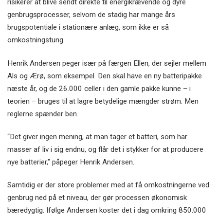
risikerer at blive sendt direkte til energikrævende og dyre
genbrugsprocesser, selvom de stadig har mange års
brugspotentiale i stationære anlæg, som ikke er så
omkostningstung.
Henrik Andersen peger især på færgen Ellen, der sejler mellem
Als og Ærø, som eksempel. Den skal have en ny batteripakke
næste år, og de 26.000 celler i den gamle pakke kunne – i
teorien – bruges til at lagre betydelige mængder strøm. Men
reglerne spænder ben.
“Det giver ingen mening, at man tager et batteri, som har
masser af liv i sig endnu, og flår det i stykker for at producere
nye batterier,” påpeger Henrik Andersen.
Samtidig er der store problemer med at få omkostningerne ved
genbrug ned på et niveau, der gør processen økonomisk
bæredygtig. Ifølge Andersen koster det i dag omkring 850.000