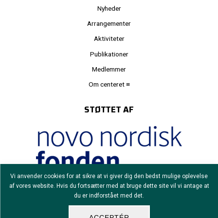
Nyheder
Arrangementer
Aktiviteter
Publikationer
Medlemmer
Om centeret ≡
STØTTET AF
Vi anvender cookies for at sikre at vi giver dig den bedst mulige oplevelse
af vores website. Hvis du fortsætter med at bruge dette site vil vi antage at
Grant number: NNF24SA0091127
du er indforstået med det.
ACCEPTÉR