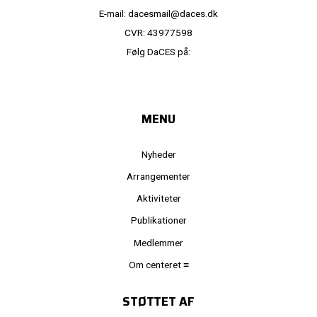
E-mail: dacesmail@daces.dk
CVR: 43977598
Følg DaCES på:
MENU
Nyheder
Arrangementer
Aktiviteter
Publikationer
Medlemmer
Om centeret ≡
STØTTET AF