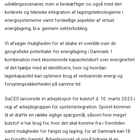
udviklingsscenarier, men vi beskæftiger os også med den
konkrete og tekniske integration af lagringsteknologierne i
energisystemerne samt forskellige aspekter af virtuel
energilagring, bl.a. gennem sektorkobling.
Vi afsøger muligheden for at skabe et overblik over de
geografiske potentialer for energilagring i Danmark. I
kombination med eksisterende kapacitetskort over energinettet
vil det hjælpe med at identificere, hvor og hvordan
lagerkapacitet kan optimere brug af vedvarende energi og
forsyningssikkerheden på samme tid.
DaCES lancerede et arbejdsspor for kulstof d. 10. marts 2025 i
regi af arbejdsgruppen for systemintegration. Sporet kommer
til at drøfte en række vigtige spørgsmål, såsom hvor meget
kulstof vi har brug for, hvor det skal komme fra i fremtiden
samt muligheder for fangst og lagring, for at Danmark kan få
en fossilfri fremtid. Arbejdssporet vil også bidrage til en