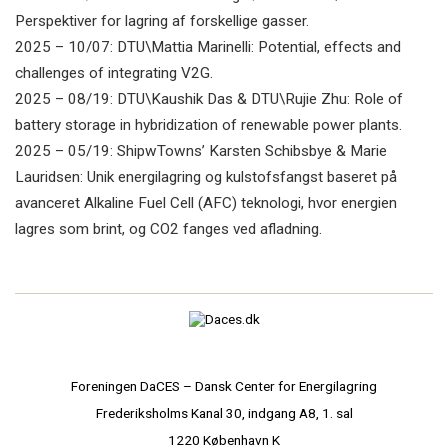
Perspektiver for lagring af forskellige gasser.
2025 – 10/07: DTU\Mattia Marinelli: Potential, effects and
challenges of integrating V2G.
2025 – 08/19: DTU\Kaushik Das & DTU\Rujie Zhu: Role of
battery storage in hybridization of renewable power plants.
2025 – 05/19: ShipwTowns’ Karsten Schibsbye & Marie
Lauridsen: Unik energilagring og kulstofsfangst baseret på
avanceret Alkaline Fuel Cell (AFC) teknologi, hvor energien
lagres som brint, og CO2 fanges ved afladning.
Foreningen DaCES – Dansk Center for Energilagring
Frederiksholms Kanal 30, indgang A8, 1. sal
1220 København K