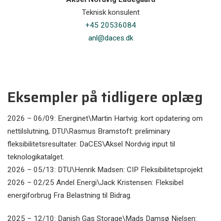
Teknisk konsulent
+45 20536084
anl@daces.dk
Eksempler på tidligere oplæg
2026 – 06/09: Energinet\Martin Hartvig: kort opdatering om
nettilslutning, DTU\Rasmus Bramstoft: preliminary
fleksibilitetsresultater. DaCES\Aksel Nordvig input til
teknologikatalget.
2026 – 05/13: DTU\Henrik Madsen: CIP Fleksibilitetsprojekt
2026 – 02/25 Andel Energi\Jack Kristensen: Fleksibel
energiforbrug Fra Belastning til Bidrag.
2025 – 12/10: Danish Gas Storage\Mads Damsø Nielsen: